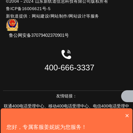
©2004－2024 山东新轨道信息科技有限公司版权所有
邮编：261071
鲁ICP备16006621号-5
地址：潍坊高新区健康东街10179号
新轨道提供：网站建设/网站制作/网站设计等服务
总经理直通专线：15615666161
(周一至周五10:00-11:00)
鲁公网安备37079402370901号
400-666-3337
友情链接：
联通400电话受理中心
、
移动400电话受理中心、
电信400电话受理中
×
心、
联通400电话续费中心
、
移动400电话续费中心
、
电信400电话续费中
您好，专属客服姜妮妮为您服务！