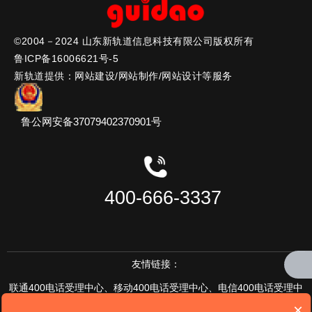
传真：0536-5170133
网址：www.xinguidao.cn
©2004－2024 山东新轨道信息科技有限公司版权所有
邮编：261071
鲁ICP备16006621号-5
地址：潍坊高新区健康东街10179号
新轨道提供：网站建设/网站制作/网站设计等服务
总经理直通专线：15615666161
(周一至周五10:00-11:00)
鲁公网安备37079402370901号
400-666-3337
友情链接：
联通400电话受理中心
、
移动400电话受理中心、
电信400电话受理中
×
心、