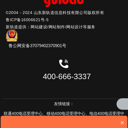
传真：0536-5170133
网址：www.xinguidao.cn
©2004－2024 山东新轨道信息科技有限公司版权所有
邮编：261071
鲁ICP备16006621号-5
地址：潍坊高新区健康东街10179号
新轨道提供：网站建设/网站制作/网站设计等服务
总经理直通专线：15615666161
(周一至周五10:00-11:00)
鲁公网安备37079402370901号
400-666-3337
友情链接：
联通400电话受理中心
、
移动400电话受理中心、
电信400电话受理中
×
心、