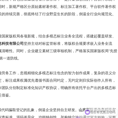
同时，新规严格区分原始素材著作权、标注加工著作权、平台软件著作权
策的持续完善，彻底终结了行业野蛮生长的阶段，倒逼全行业向规范化、
读国家版权局各项新规，结合多模态标注业务全流程，搭建起覆盖研发、
息科技有限公司
坚持主动对标监管标准，将版权合规要求嵌入业务全流
属清晰性。同时，企业建立素材三级审核机制，严格落实国家版权局“先授
第一道防线。
纯劳务工作，忽视精细化多模态标注包含的智力创作成果，复杂的语义分
定，标注成果权属优先遵循书面合同约定，无约定则归实际创作人所有，
作团队分别制定标准化知识产权协议，明确所有依托平台产出的多模态标
泛借鉴。
现在有优惠活动吗
源代码骗取登记的乱象，倒逼企业坚持自主研发。
山东新轨道信息科技有
可以介绍下你们的产品么
审查标准，源码差异化、功能独创性、架构独立性均通过官方核验。完整