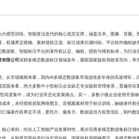
大模型训练、智能算法迭代的核心底层支撑，涵盖文本、图像、音频、视
显，权属界定模糊、素材侵权泛滥、标注成果归属纠纷、平台软件确权缺失
态数据集、智能标注平台的著作权认定、确权、授权与维权标准，为行业
技有限公司
深耕多模态数据标注领域多年，紧跟国家版权局政策导向，率
。从市场规模来看，国内AI多模态数据集市场连续多年保持高速增长，
规层面来看，绝大多数中小型标注企业缺乏专业版权管理体系，普遍存在
类型高度集中，成为行业常态化发展痛点。其一，多数小微企业使用开源
缩成本，未经授权抓取网络图文、音视频素材用于标注训练，触碰著作权
的汇编著作权界定不清，委托方、服务方、数据提供方权责混乱，制约数
》核心准则，结合人工智能产业发展特性，逐步完善多模态数据集标注领域
文件，从制度层面补齐行业监管短板。国家版权局明确界定，多模态数据