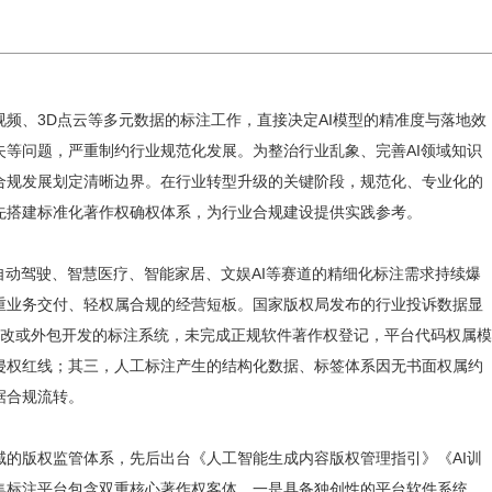
频、3D点云等多元数据的标注工作，直接决定AI模型的精准度与落地效
等问题，严重制约行业规范化发展。为整治行业乱象、完善AI领域知识
合规发展划定清晰边界。在行业转型升级的关键阶段，规范化、专业化的
先搭建标准化著作权确权体系，为行业合规建设提供实践参考。
自动驾驶、智慧医疗、智能家居、文娱AI等赛道的精细化标注需求持续爆
重业务交付、轻权属合规的经营短板。国家版权局发布的行业投诉数据显
修改或外包开发的标注系统，未完成正规软件著作权登记，平台代码权属模
侵权红线；其三，人工标注产生的结构化数据、标签体系因无书面权属约
据合规流转。
的版权监管体系，先后出台《人工智能生成内容版权管理指引》《AI训
集标注平台包含双重核心著作权客体，一是具备独创性的平台软件系统，