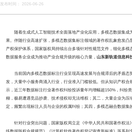
发布时间： 2026-06-26
随着生成式人工智能技术全面落地产业化应用，多模态数据集成为
果。伴随行业高速扩张，多模态数据集标注领域的著作权乱象愈发凸
产权保护体系，国家版权局持续出台多项针对性规范文件，细化多模
数据服务企业成为推动产业合规升级的核心力量，
山东新轨道信息科
当前国内多模态数据标注行业呈现高速发展与合规滞后的矛盾态势
发，大量中小服务商涌入行业，行业准入门槛较低。但从知识产权合
示，近三年数据标注行业著作权纠纷投诉量年均增幅超150%，纠纷
糊，极易遭遇竞品抄袭、技术侵权却无法维权；其二，大量企业为压
定，频繁出现标注人员与企业的权属纠纷；其四，多模态融合数据集
针对行业突出问题，国家版权局立足《中华人民共和国著作权法
练数据版权合规规范》《计算机软件著作权登记审查新标准》等系列