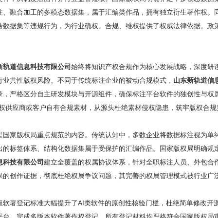
注、融合加工的多模态数据集，属于汇编类作品，拥有独立衍生著作权。
转数据集等违规行为，为行业确权、合规、维权提供了权威法律依据。政
新轨道信息科技有限公司
始终将知识产权合规作为核心发展战略，深度研
行业共性版权风险。不同于传统标注企业的被动合规模式，
山东新轨道信
录，严格区分自主研发模块与开源组件，确保标注平台软件的独创性与权
授权供应商或客户自有合规素材，从源头杜绝素材侵权隐患，筑牢版权合规
是国家版权局重点规范的内容。传统认知中，多数企业将数据标注视为单
出的标签体系、结构化数据集属于受保护的汇编作品。国家版权局明确规
息科技有限公司
建立全覆盖的权属协议体系，针对全职标注人员、外包合
果的创作证据，彻底杜绝权属争议问题，其完善的权属管理模式被行业广
版软著登记标准大幅提升了AI类软件的原创性核验门槛，杜绝简单修改开
平台，完成多版本软件著作权登记，所有登记材料均严格符合国家版权局