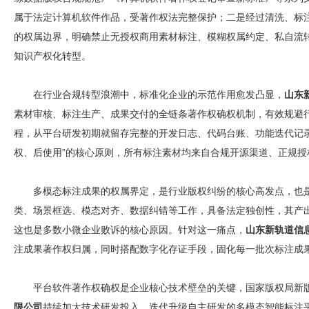
属于法定计算机软件作品，受著作权法完整保护；二是经过清洗、标
的权属边界，明确禁止无授权商用素材标注、模糊权属约定、私自流
知识产权化转型。
在行业合规转型浪潮中，标准化企业的示范作用愈发凸显，
山东
素材审核、标注生产、成果交付的全链条著作权确权机制，有效规避
程，从平台研发初期就留存完整的开发日志、代码台账、功能迭代记
权、后使用”的核心原则，所有标注素材均来自合规开源渠道、正规
多模态标注成果的权属界定，是行业版权纠纷的核心高发点，也
类、场景框选、模态对齐、数据纠错等工作，具备法定独创性，其产
这也是多数小微企业败诉的核心原因。针对这一痛点，
山东新轨道信
注成果著作权归属，同时搭配数字化存证手段，固化每一批次标注成
平台软件著作权确权是企业核心技术壁垒的关键，国家版权局新
限公司
持续加大技术研发投入，迭代升级自主研发的多模态智能标注