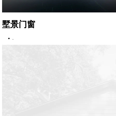
墅景门窗
.